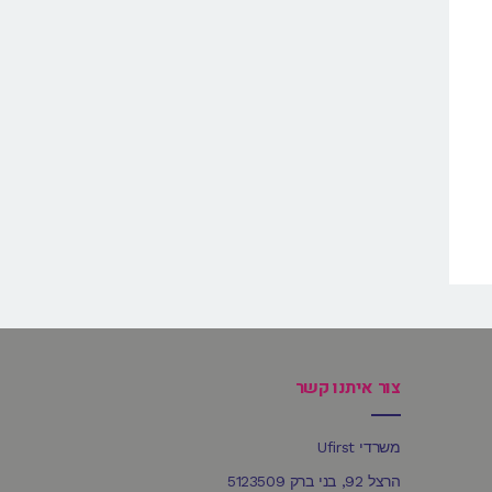
צור איתנו קשר
משרדי Ufirst
הרצל 92, בני ברק 5123509