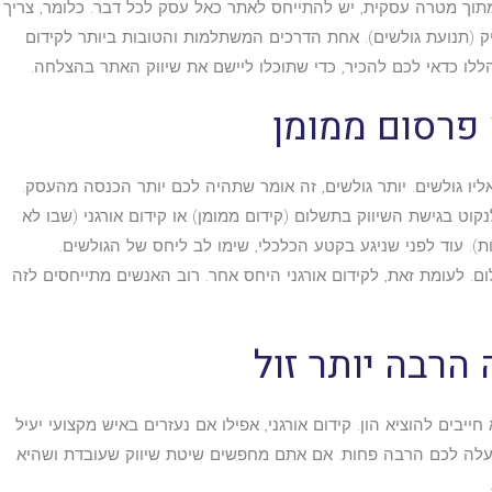
ך מטרה עסקית, יש להתייחס לאתר כאל עסק לכל דבר. כלומר, צריך
יק (תנועת גולשים). אחת הדרכים המשתלמות והטובות ביותר לקידום
ללו כדאי לכם להכיר, כדי שתוכלו ליישם את שיווק האתר בהצלחה.
ליו גולשים. יותר גולשים, זה אומר שתהיה לכם יותר הכנסה מהעסק.
קוט בגישת השיווק בתשלום (קידום ממומן) או קידום אורגני (שבו לא
). עוד לפני שניגע בקטע הכלכלי, שימו לב ליחס של הגולשים.
ם. לעומת זאת, לקידום אורגני היחס אחר. רוב האנשים מתייחסים לזה
ים להוציא הון. קידום אורגני, אפילו אם נעזרים באיש מקצועי יעיל
 יעלה לכם הרבה פחות. אם אתם מחפשים שיטת שיווק שעובדת ושהיא