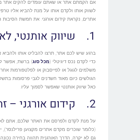
אם הקמתם אתר או שאתם עומדים להקים אתר מתו
לשווק אותו ולקדם אותו על מנת להביא אליו טרפ
אתרים, נקראת קידום אורגני. את חמשת הסיבות ה
1. שיווק אותנטי, לא פרסום ממומן
ברגע שיש לכם אתר, תרצו להבליט אותו ולהביא א
כדי לקדם נכס דיגיטלי (
מכל סוג
) ברשת, אפשר לנ
משלמים לגוגל או לפייסבוק או לפלטפורמות אחרות
הגולשים כיום מאוד חשדנים לגבי פרסומות בתשלו
כאל שיווק אותנטי שאפשר לסמוך עליו.
2. קידום אורגני – זה הרבה יותר זול
על מנת לקדם ולפרסם את האתר שלכם, אתם לא חייב
(כלומר שוכרים מקדם אתרים מקצוען פרילנסר),
גם לא יקרה, הדרך האורגנית תהווה בחירה נכונה.