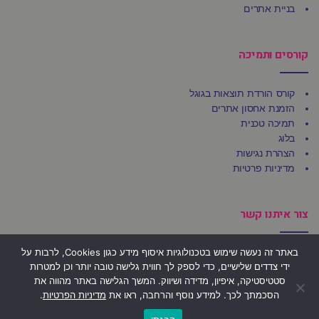
בניית אתרים
קורסים ותמיכה
קורס הורדת תוצאות בגוגל
הזמנת אחסון אתרים
תמיכה טכנית
בלוג
הצהרת נגישות
מדיניות פרטיות
צור איתנו קשר
באתר זה נעשה שימוש בטכנולוגיות איסוף מידע כגון Cookies, לרבות על
משרדי Ufirst
ידי צדדים שלישיים, כדי לספק לך חווית גלישה טובה יותר וכן למטרות
הרצל 92, בני ברק 5123509
סטטיסטיקה, איפיון, מדידה ושיווק. המשך הגלישה באתר מהווה את
הסכמתך לכך. למידע נוסף והרחבה, ראו את
מדיניות הפרטיות
.
פקס: 03-684-4803
גלילה
דוא"ל: office@ufirst.co.il