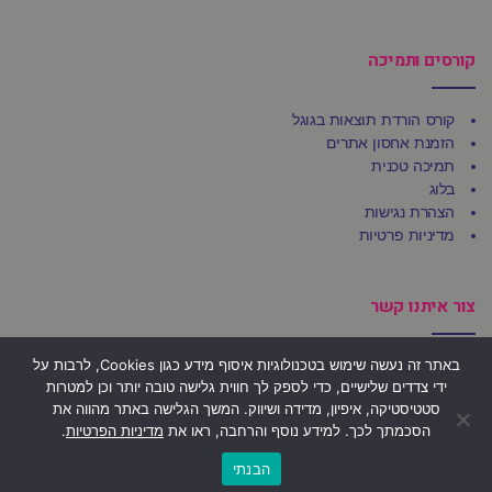
קורסים ותמיכה
קורס הורדת תוצאות בגוגל
הזמנת אחסון אתרים
תמיכה טכנית
בלוג
הצהרת נגישות
מדיניות פרטיות
צור איתנו קשר
באתר זה נעשה שימוש בטכנולוגיות איסוף מידע כגון Cookies, לרבות על
משרדי Ufirst
ידי צדדים שלישיים, כדי לספק לך חווית גלישה טובה יותר וכן למטרות
הרצל 92, בני ברק 5123509
סטטיסטיקה, איפיון, מדידה ושיווק. המשך הגלישה באתר מהווה את
הסכמתך לכך. למידע נוסף והרחבה, ראו את
מדיניות הפרטיות
.
פקס: 03-684-4803
גלילה
דוא"ל: office@ufirst.co.il
הבנתי
לראש
הצהרת נגישות