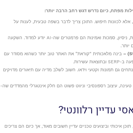
ות מפתח, כיום נדרש דגש רחב הרבה יותר:
אלא לכוונות חיפוש. התוכן צריך לדבר בשפה טבעית, לענות על
מומחיות, ניסיון, סמכות ואמינות הם פרמטרים שה-AI יודע למדוד. השקעה
 יותר.
בינה מלאכותית “קוראת” את האתר טוב יותר כשהוא מסודר עם
ת עשירות.
חים גם תמונות וקטעי וידאו. חשוב לשלב מדיה עם תיאורים מדויקים
עינה, עיצוב רספונסיבי וניווט פשוט הם חלק אינטגרלי מהמדדים שה-
י עדיין רלוונטי?
וכן איכותי וביצועים טכניים עדיין חשובים מאוד, אך כיום הם צריכים