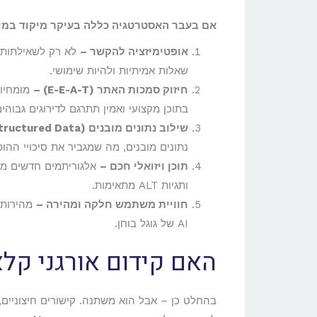
אם בעבר האסטרטגיה כללה בעיקר מיקוד במיל
אופטימיזציה להקשר –
לא רק לשאילתות, 
שאלות אמיתיות ולהיות שימושי.
חיזוק סמכות האתר (E-E-A-T) –
בתוכן מקצועי ואמין תתרגם לדירוגים גבוהים
שילוב נתונים מובנים (Structured Data) –
נתונים מובנים, מה שמגביר את סיכויי ההופעה ב-SERP ובתוצאו
תוכן ויזואלי חכם –
אלגוריתמים חדשים מנת
ותגיות ALT מתאימות.
חוויית משתמש חלקה ומהירה –
מהירות ט
AI של גוגל בוחן.
האם קידום אורגני קלאס
בהחלט כן – אבל הוא משתנה. קישורים חיצוניים, ת