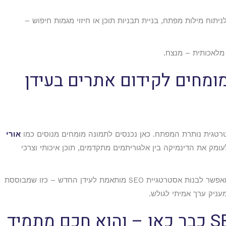
של, שימוש בכלים כמו ChatGPT או Gemini לניתוח מילות מפתח, בניית תבניות תוכן או חיזוי מגמות חיפוש –
 מלאכותית – מנצח.
ומחים לקידום אתרים בעידן
טגית נותרת המפתח. כאן נכנסים לתמונה מומחים מנוסים כמו
אורי
עומק את הדינמיקה בין אלגוריתמים מתקדמים, תוכן איכותי וצרכי
שילוב של ידע טכני, ראייה שיווקית וניסיון מעשי מאפשר לבנות אסטרטגיית SEO מותאמת לעידן החדש – כזו שמבוססת