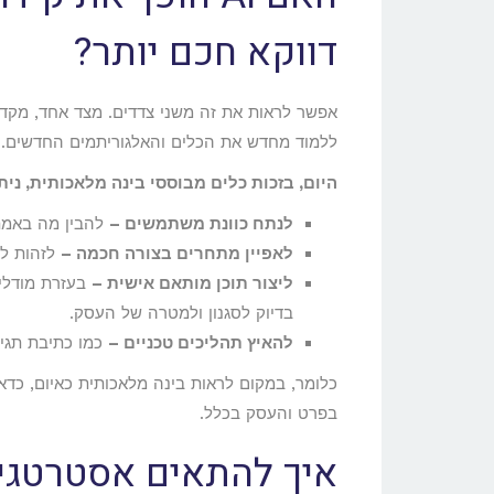
דווקא חכם יותר?
אפשר לראות את זה משני צדדים. מצד אחד, מקדמ
ללמוד מחדש את הכלים והאלגוריתמים החדשים. מצד שני, מי ש
היום, בזכות כלים מבוססי בינה מלאכותית, ניתן
לנתח כוונת משתמשים –
להבין מה באמת 
לאפיין מתחרים בצורה חכמה –
לזהות לא
ליצור תוכן מותאם אישית –
בדיוק לסגנון ולמטרה של העסק.
להאיץ תהליכים טכניים –
כמו כתיבת תגיות
כלומר, במקום לראות בינה מלאכותית כאיום, כדא
בפרט והעסק בכלל.
איך להתאים אסטרטגיית SEO לעידן של מנוע