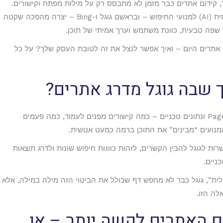
קידום אתרים כבר מזמן לא מתבסס רק על מילות מפתח וקישורים.
בשנים האחרונות, כניסת טכנולוגיות בינה מלאכותית (AI) למנועי החיפוש – ובראשם גוגל ו-Bing – יצרה מהפכה שקטה
שפה טבעית, כוונת משתמש וערך אמיתי של תוכן.
 אתרים היום – ואיך אפשר לנצל את זה לטובת העסק שלך? על כל
בעבר, גוגל הסתמכה על אלגוריתמים כמו PageRank ונתונים טכניים – כמה קישורים מפנים לעמוד, כמה פעמים
מו RankBrain, BERT ו-Gemini מאפשרות לגוגל להבין הקשרים, לזהות כוונות חיפוש שונות ולדרג תוצאות
ניים.
ית”, גוגל כבר לא מחפש דף שכולל את הביטוי הזה מילה במילה, אלא
לה הזו.
קידום האתרים לקשה יותר – או