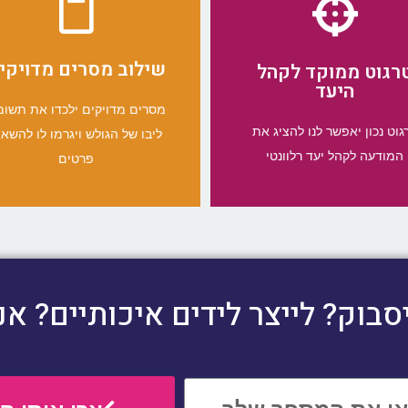
ואיסוף לידים חמים.
תחומי התעניינות ועוד.
תמונות רלוונטיות כדי לייצר תנועה
עסק על פי גיל, מין, אזור מגורים,
שילוב מסרים מדויקי
רגוט ממוקד לקהל
קופירייטרים מיומנים, כמו גם
המתאים למוצר/השירות של בית
היעד
מדויקים לדף שנכתבו על ידי
אנו נפלח היטב את קהל היעד
אנו נעלה מודעות ופוסטים
מסרים מדויקים ילכדו את תשו
היעד
גוט נכון יאפשר לנו להציג את
טרגוט ממוקד לקהל
ליבו של הגולש ויגרמו לו להשאי
שילוב מסרים מדויקים
המודעה לקהל יעד רלוונטי
פרטים
בוק? לייצר לידים איכותיים? אנ