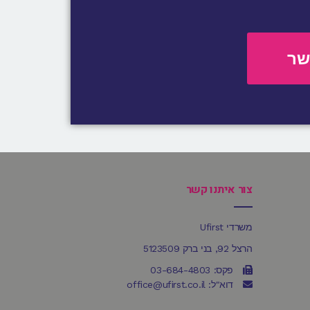
שר
צור איתנו קשר
משרדי Ufirst
הרצל 92, בני ברק 5123509
פקס: 03-684-4803
דוא"ל: office@ufirst.co.il