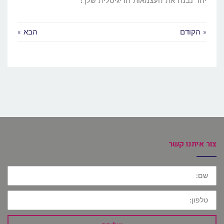
יחד נבנה את העצמאות הדיגיטלית שלך!
« הקודם
הבא »
צור איתנו קשר
שם:
טלפון: