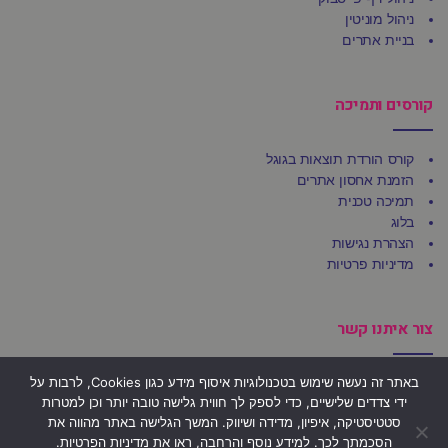
ניהול מוניטין
בניית אתרים
קורסים ותמיכה
קורס הורדת תוצאות בגוגל
הזמנת אחסון אתרים
תמיכה טכנית
בלוג
הצהרת נגישות
מדיניות פרטיות
צור איתנו קשר
באתר זה נעשה שימוש בטכנולוגיות איסוף מידע כגון Cookies, לרבות על
משרדי Ufirst
ידי צדדים שלישיים, כדי לספק לך חווית גלישה טובה יותר וכן למטרות
הרצל 92, בני ברק 5123509
סטטיסטיקה, איפיון, מדידה ושיווק. המשך הגלישה באתר מהווה את
הסכמתך לכך. למידע נוסף והרחבה, ראו את
מדיניות הפרטיות
.
פקס: 03-684-4803