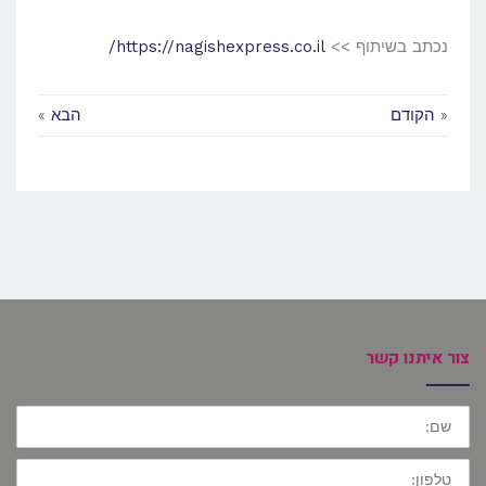
נכתב בשיתוף >>
https://nagishexpress.co.il/
« הקודם
הבא »
צור איתנו קשר
שם:
טלפון: