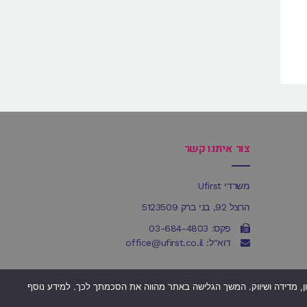
צור איתנו קשר
משרדי Ufirst
הרצל 92, בני ברק 5123509
פקס: 03-684-4803
דוא"ל: office@ufirst.co.il
כן למטרות סטטיסטיקה, איפיון, מדידה ושיווק. המשך הגלישה באתר מהווה את הסכמתך לכך. למידע נוסף