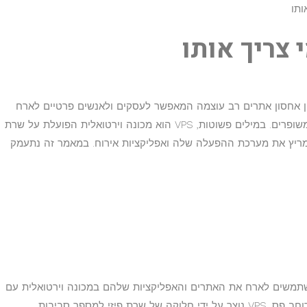
אלי, הידוע בכינויו VPS, הוא פתרון אחסון אתרים רב עוצמה המאפשר לעסקים ולאנשים פרטיים לארח
אתרים ואפליקציות עם שליטה, גמישות ואבטחה משופרים. במילים פשוטות, VPS הוא מכונה וירטואלית הפועלת על שרת
 מריץ את מערכת ההפעלה שלה ואפליקציות אירוח. במאמר זה נתעמק
תמשים לארח את האתרים והאפליקציות שלהם במכונה וירטואלית עם
משאבים ייעודיים כגון מעבד, זיכרון RAM, אחסון ורוחב פס. VPS נוצר על ידי חלוקה של שרת פיזי למספר סביבות