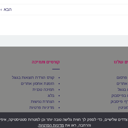
הבא »
ם שלנו
קורסים ותמיכה
פרסום
קורס הורדת תוצאות בגוגל
אתרים
הזמנת אחסון אתרים
בגוגל
תמיכה טכנית
בפייסבוק
בלוג
דף פייסבוק
הצהרת נגישות
וניטין
מדיניות פרטיות
אתרים
 בטכנולוגיות איסוף מידע כגון Cookies, לרבות על ידי צדדים שלישיים, כדי לספק לך חווית גלישה טובה יותר ו
והרחבה, ראו את
מדיניות הפרטיות
.