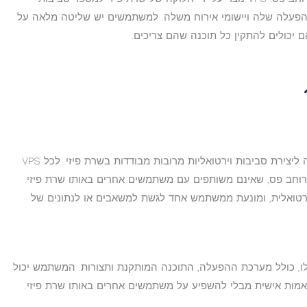
ההפעלה שלה ויישומי אירוח משלה. למשתמשים יש שליטה מלאה על
 יכולים להתקין כל תוכנה שהם צריכים.
שרת VPS פועל באמצעות טכנולוגיית וירטואליזציה ליצירת סביבות וירטואליות מרובות מבודדות בשרת פיזי. לכל VPS
ם ייעודיים כגון CPU, RAM, אחסון ורוחב פס, שאינם משותפים עם משתמשים אחרים באותו שרת פיזי.
וירטואלית, ומונעת ממשתמש אחד לגשת למשאבים או לנתונים של
מש יש שליטה מלאה על סביבת ה-VPS שלו, כולל מערכת ההפעלה, התוכנה המותקנת ותצורות. המשתמש יכול