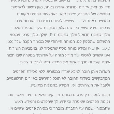
השימוש באתר אינו כרוך ברישום או במסירת פרטים ומידע אישי.
יחד עם זאת, אזורים ומדורים שונים באתר, כגון רישום לרשימות
התפוצה של החברה, יצירת קשר באמצעות טפסים מקוונים
המצויים באתר ועוד – עשויים להיות כרוכים ברישום ומסירת
פרטים ומידע אישי, כגון שם מלא, הכתובת שלך, מספר הטלפון
שלך, כתובת הדוא"ל שלך, כתובת ה-IP שלך, גילך, פרטי אמצעי
התשלום שתספק לנו, המזהה הייחודי של מכשיר הקצה שלך (כגון
UDID או IMEI ומידע מזהה נוסף שתמסור לנו באמצעות השירות)
ואנו עשויים לאסוף עוד מידע מזהה על אודותיך במקרה שבו תצור
איתנו קשר ונצטרך לשמור את המידע הזה לצרכי השירות.
השדות אותן חובה למלא יוגדרו במפורש. ללא מסירת הפרטים
המתבקשים בשדות החובה לא תוכל להירשם באזורים הרלוונטיים
ולקבל את השירותים ו/או המידע בהם את מתעניין.
חובה למסור רק פרטים נכונים, מדויקים ומלאים והינך מאשר את
נכונות הפרטים שמסרת וכי ידוע לך שהפרטים והמידע האישי
שתמסור יישמרו ע"י החברה. מובהר כי מסירת פרטים שגויים או