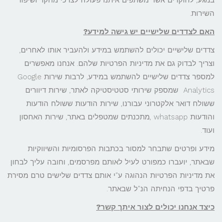
במגע, לחוקרים אשר משתפים איתנו פעולה לצרכי מחקר ושיפור
השירות.
האם לצדדים שלישיים יש גישה למידע
?
צדדים שלישיים יכולים להשתמש במידע ולהעביר אותו לאחרים,
וצריך לבדוק גם את מדיניות הפרטיות שלהם. אנחנו מאפשרים
למספר צדדים שלישיים להשתמש במידע, לרבות שירות Google
Analytics שמספק שירותי סטטיסטיקה לאתר, שירות דיוורים
ששולח דואר אלקטרוני עבורנו, שירות הודעות ששולח הודעות
והודעות whatsapp ,מתכנתים שמטפלים באתר, שירות האחסון
ועוד.
מידע ופרטים שתבחר למסור בכתבות הפרסומיות והשיווקיות
שבאתר, יועברו כמפורט לעיל לאותם מפרסמים, וחובה עליך לבחון
את מדיניות הפרטיות הנהוגה ע"י אותם צדדים שלישים טרם מסירת
פרטיך בדפי הנחיתה הנ"ל שבאתר.
כיצד אנחנו יכולים לצור איתך קשר
?