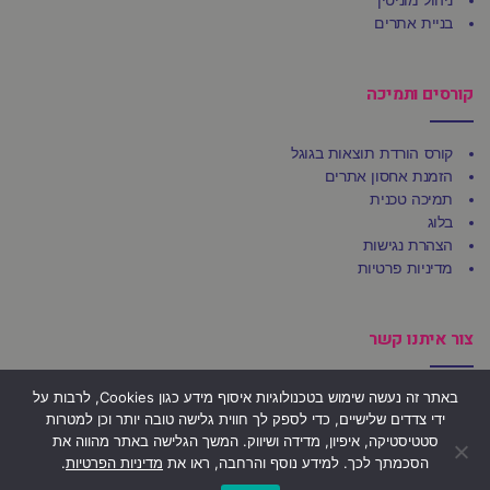
ניהול מוניטין
בניית אתרים
קורסים ותמיכה
קורס הורדת תוצאות בגוגל
הזמנת אחסון אתרים
תמיכה טכנית
בלוג
הצהרת נגישות
מדיניות פרטיות
צור איתנו קשר
באתר זה נעשה שימוש בטכנולוגיות איסוף מידע כגון Cookies, לרבות על
משרדי Ufirst
ידי צדדים שלישיים, כדי לספק לך חווית גלישה טובה יותר וכן למטרות
הרצל 92, בני ברק 5123509
סטטיסטיקה, איפיון, מדידה ושיווק. המשך הגלישה באתר מהווה את
הסכמתך לכך. למידע נוסף והרחבה, ראו את
מדיניות הפרטיות
.
פקס: 03-684-4803
גלילה
דוא"ל: office@ufirst.co.il