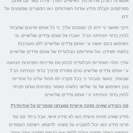
אפשרות לעדכן את פרטיך האישיים לצורך יצירת קשר עם אותם
מפרסמים וקבלת מידע אודות השירותים ו/או המוצרים שמוצעים על
ידם.
הינך מאשר כי ידוע לך ומוסכם עליך, כי כל אותם פרטים שתבחר
להזין בדפי הנחיתה הנ"ל, יועברו אל אותם צדדים שלישיים, וכי
השימוש בהם יעשה ע"י אותם צדדים שלישיים ללא מעורבות
כלשהי מצידנו, ועל אחריותם הבלעדית של אותם צדדים שלישיים.
עליך חלה האחריות הבלעדית לבחון את מדיניות הפרטיות הנהוגה
ע"י אותם צדדים שלישים טרם מסירת פרטיך בדפי הנחיתה הנ"ל
שבאתר, כאשר מובהר כי בכל מקרה לא תחול עלינו כל אחריות
בגין השימוש של צד שלישי כלשהו כאמור בפרטים אותם תבחר
להזין בדפי הנחיתה ע"י אותם צדדים שלישיים.
מה המידע שאינו מזהה אישית שאנחנו שומרים על אודותיך
?
מידע שאינו מזהה אישית הוא לא מידע אישי, אבל ביחד עם עוד
פרטי מידע הוא יכול להצביע על משהו. לדוגמא, רשימת העמודים
הנצפים באתר מסוים יכולה ללמד איזו קבוצת ספורט אתה אוהד.