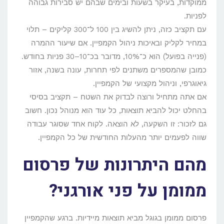
ממוקדות, בעיקר בשעות ובימים שבהם יש סבירות גבוהה
לפניות.
עם תקציב כזה, ניתן להשיג בין 100 ל־300 קליקים – תלוי
במחיר לקליק ובאיכות ניהול הקמפיין. אם שיעור ההמרה
(פנייה בפועל) הוא כ־10%, מדובר בכ־10–30 פניות בחודש.
כמובן שהמספרים משתנים לפי תחרות, עונה בשנה, אזור
גיאוגרפי, וניהול מקצועי של הקמפיין.
אם אתה מתחיל ורוצה לבדוק את השטח – תקציב בסיסי
בהחלט יכול להביא תוצאות, כל עוד הוא מנוהל נכון. חשוב
גם לזכור: זו השקעה, לא הוצאה. לקוח אחד שסוגר עבודה
שווה לפעמים יותר מהעלות החודשית של כל הקמפיין.
מהם היתרונות של פרסום
ממומן על פני אורגני?
פרסום ממומן בגוגל מביא תוצאות מיידיות. ברגע שהקמפיין