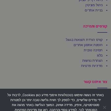
ניהול מוניטין
בניית אתרים
קורסים ותמיכה
קורס הורדת תוצאות בגוגל
הזמנת אחסון אתרים
תמיכה טכנית
בלוג
הצהרת נגישות
מדיניות פרטיות
צור איתנו קשר
באתר זה נעשה שימוש בטכנולוגיות איסוף מידע כגון Cookies, לרבות על
משרדי Ufirst
ידי צדדים שלישיים, כדי לספק לך חווית גלישה טובה יותר וכן למטרות
הרצל 92, בני ברק 5123509
סטטיסטיקה, איפיון, מדידה ושיווק. המשך הגלישה באתר מהווה את
הסכמתך לכך. למידע נוסף והרחבה, ראו את
מדיניות הפרטיות
.
פקס: 03-684-4803