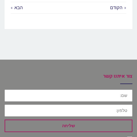
« הקודם
הבא »
צור איתנו קשר
שם:
טלפון:
שליחה